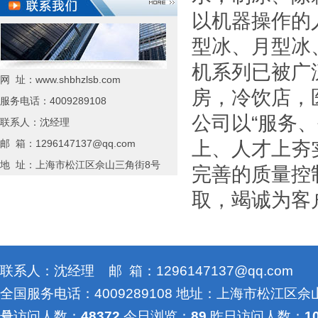
以机器操作的
型冰、月型冰
机系列已被广
网 址：www.shbhzlsb.com
房，冷饮店，
服务电话：4009289108
公司以“服务
联系人：沈经理
邮 箱：1296147137@qq.com
上、人才上夯
地 址：上海市松江区佘山三角街8号
完善的质量控
取，竭诚为客
联系人：沈经理 邮 箱：1296147137@qq.com
全国服务电话：4009289108 地址：上海市松江区佘
号
总访问人数：
48372
今日浏览：
89
昨日访问人数：
1